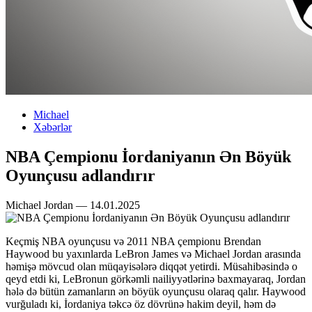
Michael
Xəbərlər
NBA Çempionu İordaniyanın Ən Böyük
Oyunçusu adlandırır
Michael Jordan — 14.01.2025
Keçmiş NBA oyunçusu və 2011 NBA çempionu Brendan
Haywood bu yaxınlarda LeBron James və Michael Jordan arasında
həmişə mövcud olan müqayisələrə diqqət yetirdi. Müsahibəsində o
qeyd etdi ki, LeBronun görkəmli nailiyyətlərinə baxmayaraq, Jordan
hələ də bütün zamanların ən böyük oyunçusu olaraq qalır. Haywood
vurğuladı ki, İordaniya təkcə öz dövrünə hakim deyil, həm də