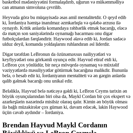
basketbol mədəniyyətini formalaşdırıb, uğurun və mükəmməlliyə
can atmanın simvoluna çevrilib.
Heyvuda görə bu müqayisədə əsas amil mentalitetdir. O qeyd edib
ki, İordaniya həmişə inanılmaz əzmkarlıqla və qələbə arzusu ilə
oynayıb. Kritik anlarda komandaya rəhbərlik etmək bacarığı, eləcə
də matçın son saniyələrində oynamağı bacarması onu digər
futbolçulardan fərqləndirir. Haywood əlavə edib ki, Jordan sadəcə
ulduz deyil, komanda yoldaşlarını ruhlandıran əsl liderdir.
Digər tərəfdən LeBronun da özünəməxsus nailiyyətləri və
keyfiyyətləri onu görkəmli oyunçu edir. Hayvud etiraf etdi ki,
LeBron çox yönlüdür, bir neçə mövqedə oynamaq və müxtəlif
vəziyyətlərdə məsuliyyətlər götürmək bacarığına malikdir. Bununla
belə, o hesab edir ki, İordaniyanın mentaliteti və ən gərgin anlarda
qalib gəlmək bacarığı onu unikal edir.
Beləliklə, Hayvud belə nəticəyə gəldi ki, LeBron Ceyms tarixin ən
böyük oyunçularından biri olsa da, Maykl Cordan bir çox ekspert və
azarkeşlərin nəzərində misilsiz olaraq qalır. Kimin ən böyük olması
ilə bağlı müzakirələr çox güman ki, davam edəcək, lakin Haywood
üçün cavab aydındır – İordaniya.
Brendan Hayvud Maykl Cordanın
Böyüklüyü və LeBron Ceymslə