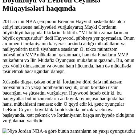
Müqayisələri haqqında
2011-ci ilin NBA çempionu Brendan Hayvud basketbolda əldə
etdiyi müstəsna nailiyyətləri vurğulayaraq Maykl Cordanın
böyüklüyü haqqında fikirlərini bildirib. “MJ bütün zamanların ən
böyük oyunçusudur” dedi Haywood, şübhəyə yer qoymadan. Onun
arqumenti İordaniyanın karyerası ərzində aldığı mükafatların və
nailiyyətlərin təsirli siyahısına əsaslanır. O, təkcə müntəzəm
mövsümün MVP mükafatını qazanmadı, həm də Finalların MVP
mükafatını və İlin Müdafiə Oyunçusu mükafatını qazandı. Bu, onun
çox yönlü olmasından və oyuna həm hücumda, həm də müdafiədə
təsir etmək bacarığından danışır.
Xüsusilə diqqət çəkən odur ki, İordaniya dörd dəfə müntəzəm
mövsümün ən yaxşı bombardiri seçilib, onun kortdakı üstün
bacarığını və şücaətini vurğulayır. Haywood hesab edir ki, bu
nailiyyətlər bütün zamanların ən böyük oyunçusu haqqında hər
hansı mübahisəni mənasız edir. O qeyd edir ki, gənc oyunçular
LeBron Ceymsi böyüklük kontekstində müzakirə etməyə
başlayanda, xətt çəkmək və İordaniyanın başqa səviyyədə olduğunu
vurğulamaq vacibdir.