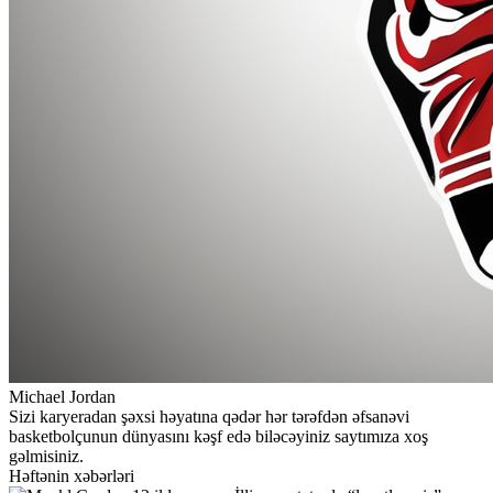
Michael Jordan
Sizi karyeradan şəxsi həyatına qədər hər tərəfdən əfsanəvi
basketbolçunun dünyasını kəşf edə biləcəyiniz saytımıza xoş
gəlmisiniz.
Həftənin xəbərləri