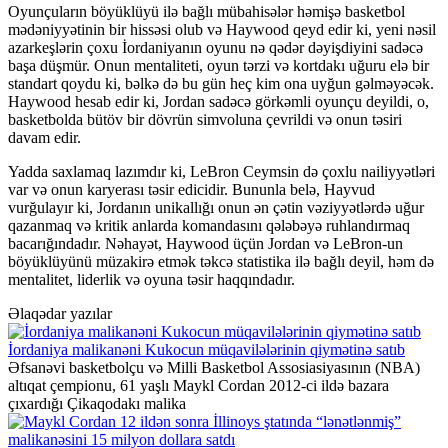
Oyunçuların böyüklüyü ilə bağlı mübahisələr həmişə basketbol
mədəniyyətinin bir hissəsi olub və Haywood qeyd edir ki, yeni nəsil
azarkeşlərin çoxu İordaniyanın oyunu nə qədər dəyişdiyini sadəcə
başa düşmür. Onun mentaliteti, oyun tərzi və kortdakı uğuru elə bir
standart qoydu ki, bəlkə də bu gün heç kim ona uyğun gəlməyəcək.
Haywood hesab edir ki, Jordan sadəcə görkəmli oyunçu deyildi, o,
basketbolda bütöv bir dövrün simvoluna çevrildi və onun təsiri
davam edir.
Yadda saxlamaq lazımdır ki, LeBron Ceymsin də çoxlu nailiyyətləri
var və onun karyerası təsir edicidir. Bununla belə, Hayvud
vurğulayır ki, Jordanın unikallığı onun ən çətin vəziyyətlərdə uğur
qazanmaq və kritik anlarda komandasını qələbəyə ruhlandırmaq
bacarığındadır. Nəhayət, Haywood üçün Jordan və LeBron-un
böyüklüyünü müzakirə etmək təkcə statistika ilə bağlı deyil, həm də
mentalitet, liderlik və oyuna təsir haqqındadır.
Əlaqədar yazılar
İordaniya malikanəni Kukocun müqavilələrinin qiymətinə satıb
Əfsanəvi basketbolçu və Milli Basketbol Assosiasiyasının (NBA)
altıqat çempionu, 61 yaşlı Maykl Cordan 2012-ci ildə bazara
çıxardığı Çikaqodakı malika