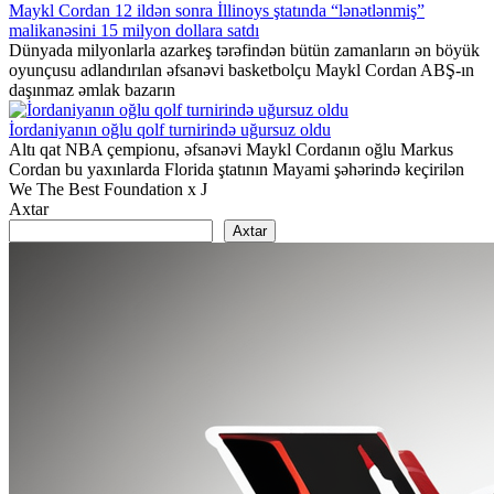
Maykl Cordan 12 ildən sonra İllinoys ştatında “lənətlənmiş”
malikanəsini 15 milyon dollara satdı
Dünyada milyonlarla azarkeş tərəfindən bütün zamanların ən böyük
oyunçusu adlandırılan əfsanəvi basketbolçu Maykl Cordan ABŞ-ın
daşınmaz əmlak bazarın
İordaniyanın oğlu qolf turnirində uğursuz oldu
Altı qat NBA çempionu, əfsanəvi Maykl Cordanın oğlu Markus
Cordan bu yaxınlarda Florida ştatının Mayami şəhərində keçirilən
We The Best Foundation x J
Axtar
Axtar